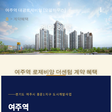
콘
텐
여주역 대광로제비앙 [모델하우스]
츠
홈
계약혜택
로
계약 혜택
건
너
뛰
기
여주역 로제비앙 더센텀 계약 혜택
경기도 여주시 홍문1지구 도시개발사업
여주역