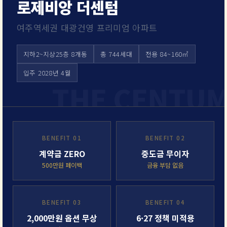
로제비앙 더센텀
여주역세권 대광건영 프리미엄 아파트
지하2~지상25층 8개동
총 744세대
전용 84~160㎡
입주 2028년 4월
BENEFIT 01
BENEFIT 02
계약금 ZERO
중도금 무이자
500만원 페이백
금융 부담 없음
BENEFIT 03
BENEFIT 04
2,000만원 옵션 무상
6·27 정책 미적용