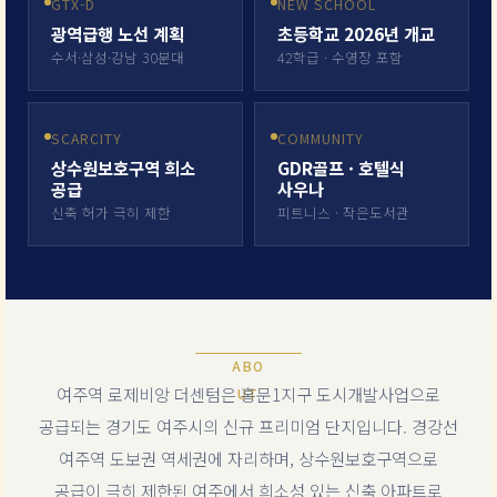
GTX-D
NEW SCHOOL
광역급행 노선 계획
초등학교 2026년 개교
수서·삼성·강남 30분대
42학급 · 수영장 포함
SCARCITY
COMMUNITY
상수원보호구역 희소
GDR골프 · 호텔식
공급
사우나
신축 허가 극히 제한
피트니스 · 작은도서관
ABO
여주역 로제비앙 더센텀은 홍문1지구 도시개발사업으로
UT
공급되는 경기도 여주시의 신규 프리미엄 단지입니다. 경강선
여주역 도보권 역세권에 자리하며, 상수원보호구역으로
공급이 극히 제한된 여주에서 희소성 있는 신축 아파트로