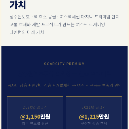
가치
상수원보호구역 희소 공급 · 여주역세권 마지막 프리미엄 단지
교통 호재와 개발 프로젝트가 만드는 여주역 로제비앙
더센텀의 미래 가치
SCARCITY PREMIUM
상수원보호구역 희소성 — 신축 프리미엄
공사비 상승 + 인건비 상승 + 개발제한 → 여주 신규공급 부족의 원인
2020년 공급가
2021년 공급가
@1,150
만원
@1,215
만원
여주 연도별 평균
꾸준한 상승 추세