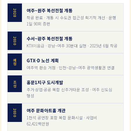
여주~원주 복선전철 개통
2028
착공 완료 · 개통 시 수도권 접근성 획기적 개선 · 운행
1일 90회 증편
수서~광주 복선전철 개통
2030
KTX이음급 · 강남~여주 30분대 실현 · 2025년 6월 착공
GTX-D 노선 계획
예정
여주역 환승 거점 · 인천~강남~여주 광역생활권 연결
홍문1지구 도시개발
조성
주거·상업·공공 복합 신주거타운 조성 · 여주 신도심
형성
여주 문화아트홀 개관
2030
1천석 공연장 포함 복합 문화시설 · 사업비
62,421백만원