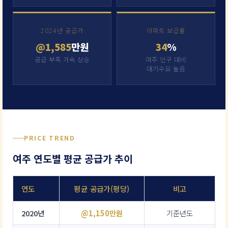
2024년 공급가
아파트 보급률
@1,585
만원
34
%
공급 부족 가속 상승
여주 인구 대비
대기수요 높음
PRICE TREND
여주 연도별 평균 공급가 추이
연도
평균 공급가(평당)
비고
2020년
@1,150만원
기준년도