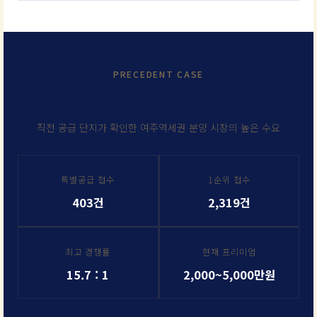
PRECEDENT CASE
여주역 자이 헤리티지 청약 성적
직전 공급 단지가 확인한 여주역세권 분양 시장의 높은 수요
특별공급 접수
1순위 접수
403건
2,319건
최고 경쟁률
현재 프리미엄
15.7 : 1
2,000~5,000만원