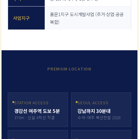
홍문1지구 도시개발사업 (주거·상업·공공
사업지구
복합)
PREMIUM LOCATION
여주역 로제비앙 더센텀 입지 경쟁력
STATION ACCESS
SEOUL ACCESS
경강선 여주역 도보 5분
강남까지 30분대
370m · 신설 4차선 직결
수서~여주 복선전철 2028