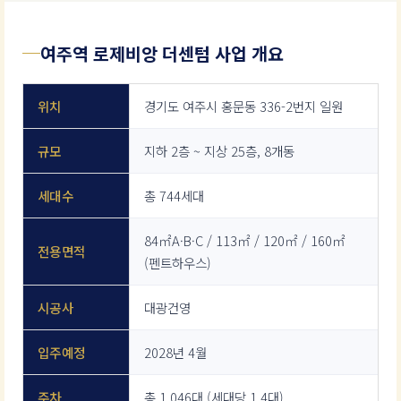
여주역 로제비앙 더센텀 사업 개요
위치
경기도 여주시 홍문동 336-2번지 일원
규모
지하 2층 ~ 지상 25층, 8개동
세대수
총 744세대
84㎡A·B·C / 113㎡ / 120㎡ / 160㎡
전용면적
(펜트하우스)
시공사
대광건영
입주예정
2028년 4월
주차
총 1,046대 (세대당 1.4대)